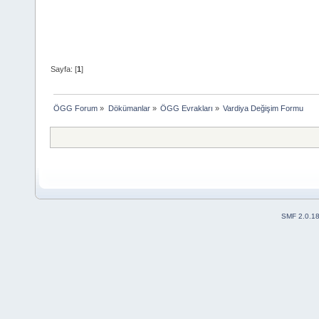
Sayfa: [
1
]
ÖGG Forum
»
Dökümanlar
»
ÖGG Evrakları
»
Vardiya Değişim Formu
SMF 2.0.1