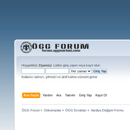
Hoşgeldiniz
Ziyaretçi
. Lütfen
giriş yapın
veya
kayıt olun
.
Kullanıcı adınızı, şifrenizi ve aktif kalma süresini giriniz
Ana Sayfa
Yardım
Ara
Takvim
Giriş Yap
Kayıt Ol
ÖGG Forum
»
Dökümanlar
»
ÖGG Evrakları
»
Vardiya Değişim Formu