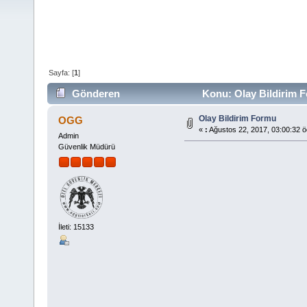
Sayfa: [
1
]
Gönderen
Konu: Olay Bildirim 
Olay Bildirim Formu
OGG
«
:
Ağustos 22, 2017, 03:00:32 ö
Admin
Güvenlik Müdürü
İleti: 15133