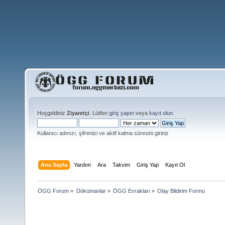
Hoşgeldiniz
Ziyaretçi
. Lütfen
giriş yapın
veya
kayıt olun
.
Kullanıcı adınızı, şifrenizi ve aktif kalma süresini giriniz
Ana Sayfa
Yardım
Ara
Takvim
Giriş Yap
Kayıt Ol
ÖGG Forum
»
Dökümanlar
»
ÖGG Evrakları
»
Olay Bildirim Formu