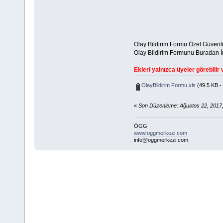
Olay Bildirim Formu Özel Güvenli
Olay Bildirim Formunu Buradan İnd
Ekleri yalnızca üyeler görebilir v
OlayBildirim Formu.xls
(49.5 KB -
«
Son Düzenleme: Ağustos 22, 2017
ÖGG
www.oggmerkezi.com
info@oggmerkezi.com