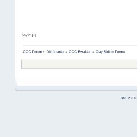
Sayfa: [
1
]
ÖGG Forum
»
Dökümanlar
»
ÖGG Evrakları
»
Olay Bildirim Formu
SMF 2.0.1